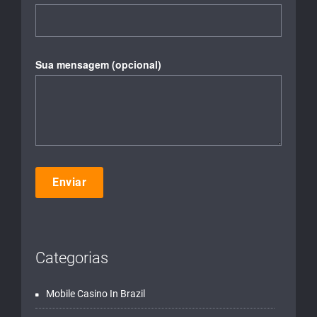
Sua mensagem (opcional)
Categorias
Mobile Casino In Brazil