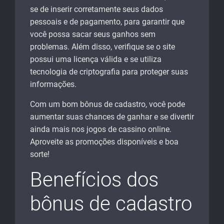
se de inserir corretamente seus dados
pessoais e de pagamento, para garantir que
você possa sacar seus ganhos sem
problemas. Além disso, verifique se o site
possui uma licença válida e se utiliza
tecnologia de criptografia para proteger suas
informações.
Com um bom bônus de cadastro, você pode
aumentar suas chances de ganhar e se divertir
ainda mais nos jogos de cassino online.
Aproveite as promoções disponíveis e boa
sorte!
Benefícios dos
bônus de cadastro