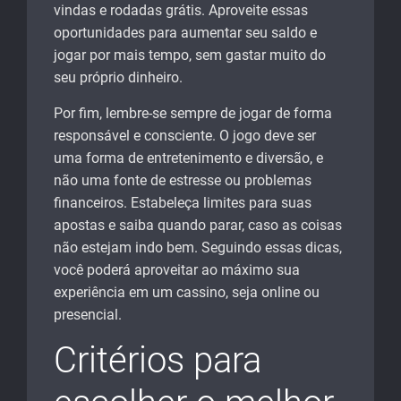
vindas e rodadas grátis. Aproveite essas
oportunidades para aumentar seu saldo e
jogar por mais tempo, sem gastar muito do
seu próprio dinheiro.
Por fim, lembre-se sempre de jogar de forma
responsável e consciente. O jogo deve ser
uma forma de entretenimento e diversão, e
não uma fonte de estresse ou problemas
financeiros. Estabeleça limites para suas
apostas e saiba quando parar, caso as coisas
não estejam indo bem. Seguindo essas dicas,
você poderá aproveitar ao máximo sua
experiência em um cassino, seja online ou
presencial.
Critérios para