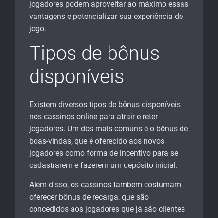
jogadores podem aproveitar ao máximo essas
vantagens e potencializar sua experiência de
jogo.
Tipos de bônus
disponíveis
Existem diversos tipos de bônus disponíveis
nos cassinos online para atrair e reter
jogadores. Um dos mais comuns é o bônus de
boas-vindas, que é oferecido aos novos
jogadores como forma de incentivo para se
cadastrarem e fazerem um depósito inicial.
Além disso, os cassinos também costumam
oferecer bônus de recarga, que são
concedidos aos jogadores que já são clientes