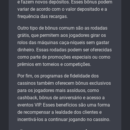
e fazem novos depósitos. Esses bônus podem
variar de acordo com o valor depositado e a
frequência das recargas.
Outro tipo de bônus comum são as rodadas
grátis, que permitem aos jogadores girar os
rolos das máquinas caça-níqueis sem gastar
dinheiro. Essas rodadas podem ser oferecidas
como parte de promoções especiais ou como
prêmios em torneios e competições.
Por fim, os programas de fidelidade dos
cassinos também oferecem bônus exclusivos
para os jogadores mais assíduos, como
cashback, bônus de aniversário e acesso a
eventos VIP. Esses benefícios são uma forma
de recompensar a lealdade dos clientes e
incentivá-los a continuar jogando no cassino.